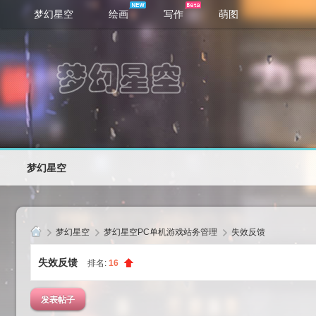
梦幻星空
绘画
写作
萌图
梦幻星空
梦幻星空
梦幻星空PC单机游戏站务管理
失效反馈
梦
失效反馈
排名:
16
幻
星
发表帖子
空