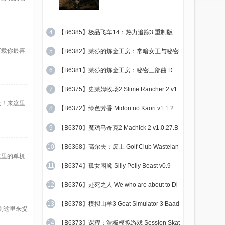
4
【B6385】极品飞车14：热力追踪3 重制版 Ne
下载你最喜
5
【B6382】莱莎的炼金工房：常暗女王与秘密
6
【B6381】莱莎的炼金工房：秘密三部曲 DX V
7
【B6375】史莱姆牧场2 Slime Rancher 2 v1.
欢！来这里
8
【B6372】绿色芳香 Midori no Kaori v1.1.2
9
【B6370】魔鸡马奇克2 Machick 2 v1.0.27.B
10
【B6368】高尔夫：废土 Golf Club Wastelan
这里的单机
11
【B6374】孤女困魇 Silly Polly Beast v0.9
12
【B6376】赴死之人 We who are about to Di
13
【B6378】模拟山羊3 Goat Simulator 3 Baad
到这里来提
14
【B6373】课程：滑板模拟游戏 Session Skat