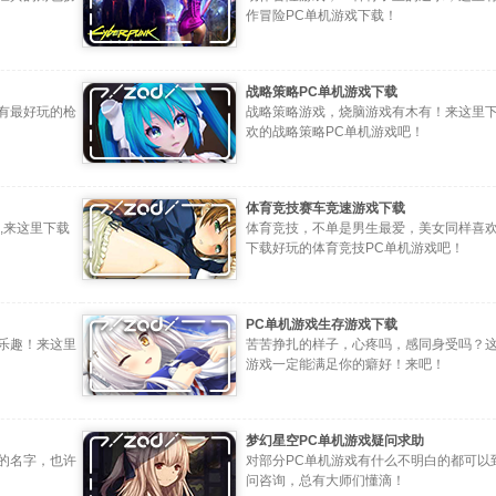
作冒险PC单机游戏下载！
战略策略PC单机游戏下载
有最好玩的枪
战略策略游戏，烧脑游戏有木有！来这里
欢的战略策略PC单机游戏吧！
体育竞技赛车竞速游戏下载
,来这里下载
体育竞技，不单是男生最爱，美女同样喜
下载好玩的体育竞技PC单机游戏吧！
PC单机游戏生存游戏下载
乐趣！来这里
苦苦挣扎的样子，心疼吗，感同身受吗？
游戏一定能满足你的癖好！来吧！
梦幻星空PC单机游戏疑问求助
的名字，也许
对部分PC单机游戏有什么不明白的都可以
问咨询，总有大师们懂滴！