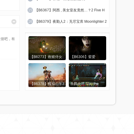
15
【B6367】阿西 , 美女室友竟然…？2 Five H
16
【B6379】夜勤人2：无尽宝库 Moonlighter 2
反馈吧，有
【B6273】救赎侍女
【B6306】窒爱
Maid of Salvation
SUFFOCATE
Buil
V1.0.1.20251023+
【B6378】模拟山羊3
杀戮尖塔 Slay the
Goat Simulator 3
Spire 尖塔奇兵
Baad
v2.3.4.