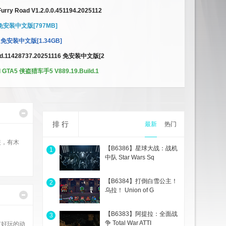
ry Road V1.2.0.0.451194.2025112
29 免安装中文版[797MB]
23 免安装中文版[1.34GB]
.11428737.20251116 免安装中文版[2
GTA5 侠盗猎车手5 V889.19.Build.1
排 行
最新
热门
装，有木
【B6386】星球大战：战机
1
中队 Star Wars Sq
【B6384】打倒白雪公主！
2
乌拉！ Union of G
【B6383】阿提拉：全面战
3
争 Total War ATTI
有好玩的动