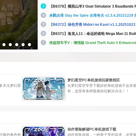
3
【B6378】模拟山羊3 Goat Simulator 3 Baadlands Fur
4
杀戮尖塔 Slay the Spire 尖塔奇兵 v2.3.4.202212
5
【B6372】绿色芳香 Midori no Kaori v1.1.202510
6
【B6371】洛克人11：命运的齿轮 Mega Man 11 Build
7
侠盗猎车手V：增强版 Grand Theft Auto V Enhanced 
梦幻星空PC单机游戏玩家教程区
多关注梦幻星
在梦幻星空辛苦下载好的单机游戏不会安
有，这里有各种疑难杂症解决办法！！
动作冒险解谜PC单机游戏下载
经典的角色扮
动作冒险游戏，一种骨子里的追求，这里